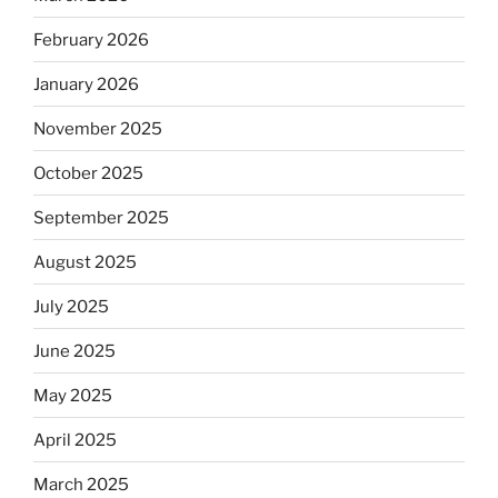
February 2026
January 2026
November 2025
October 2025
September 2025
August 2025
July 2025
June 2025
May 2025
April 2025
March 2025