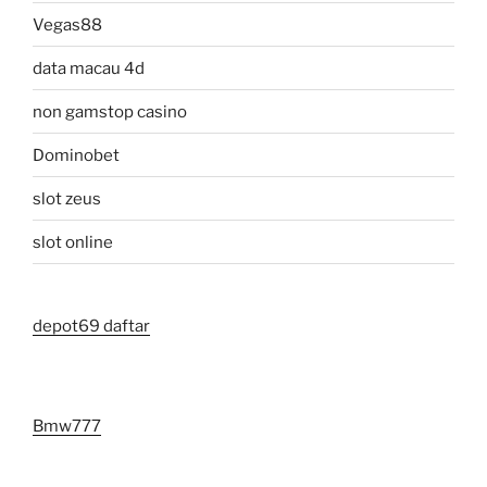
Vegas88
data macau 4d
non gamstop casino
Dominobet
slot zeus
slot online
depot69 daftar
Bmw777