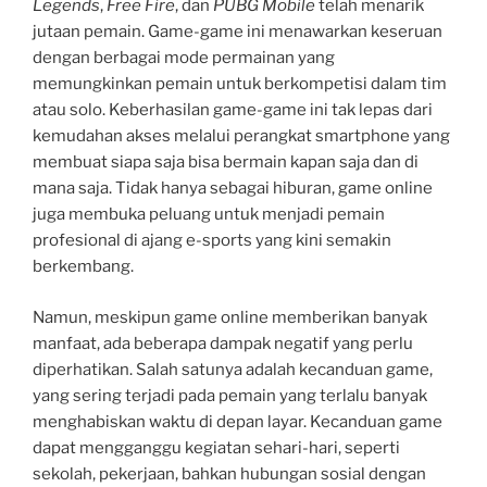
Legends
,
Free Fire
, dan
PUBG Mobile
telah menarik
jutaan pemain. Game-game ini menawarkan keseruan
dengan berbagai mode permainan yang
memungkinkan pemain untuk berkompetisi dalam tim
atau solo. Keberhasilan game-game ini tak lepas dari
kemudahan akses melalui perangkat smartphone yang
membuat siapa saja bisa bermain kapan saja dan di
mana saja. Tidak hanya sebagai hiburan, game online
juga membuka peluang untuk menjadi pemain
profesional di ajang e-sports yang kini semakin
berkembang.
Namun, meskipun game online memberikan banyak
manfaat, ada beberapa dampak negatif yang perlu
diperhatikan. Salah satunya adalah kecanduan game,
yang sering terjadi pada pemain yang terlalu banyak
menghabiskan waktu di depan layar. Kecanduan game
dapat mengganggu kegiatan sehari-hari, seperti
sekolah, pekerjaan, bahkan hubungan sosial dengan