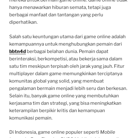
mereka untuk bermain game online. Game online tidak
hanya menawarkan hiburan semata, tetapi juga
berbagai manfaat dan tantangan yang perlu
diperhatikan.
Salah satu keuntungan utama dari game online adalah
kemampuannya untuk menghubungkan pemain dari
bbtn4d
berbagai belahan dunia. Pemain dapat
berinteraksi, berkompetisi, atau bekerja sama dalam
satu tim meskipun terpisah oleh jarak yang jauh. Fitur
multiplayer dalam game memungkinkan terciptanya
komunitas global yang solid, yang membuat
pengalaman bermain menjadi lebih seru dan berkesan.
Selain itu, banyak game online yang membutuhkan
kerjasama tim dan strategi, yang bisa meningkatkan
keterampilan berpikir kritis dan kemampuan
komunikasi pemain.
Di Indonesia, game online populer seperti
Mobile