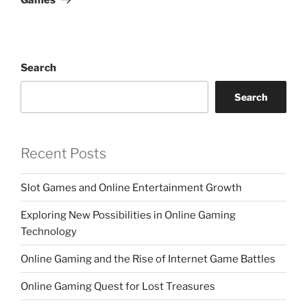
Search
Search
Recent Posts
Slot Games and Online Entertainment Growth
Exploring New Possibilities in Online Gaming
Technology
Online Gaming and the Rise of Internet Game Battles
Online Gaming Quest for Lost Treasures