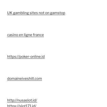
UK gambling sites not on gamstop
casino en ligne france
https://poker-online.id
domaineiveshill.com
http://nusaslot.id/
https://slot171.id/