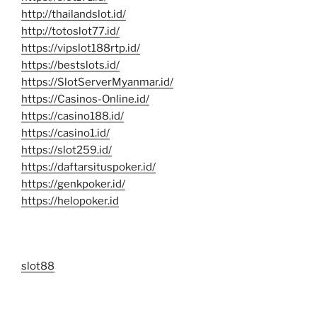
http://thailandslot.id/
http://totoslot77.id/
https://vipslot188rtp.id/
https://bestslots.id/
https://SlotServerMyanmar.id/
https://Casinos-Online.id/
https://casino188.id/
https://casino1.id/
https://slot259.id/
https://daftarsituspoker.id/
https://genkpoker.id/
https://helopoker.id
slot88