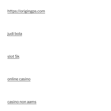
https://origingps.com
judi bola
slot 5k
online casino
casino non aams