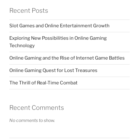
Recent Posts
Slot Games and Online Entertainment Growth
Exploring New Possibilities in Online Gaming
Technology
Online Gaming and the Rise of Internet Game Battles
Online Gaming Quest for Lost Treasures
The Thrill of Real-Time Combat
Recent Comments
No comments to show.