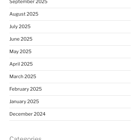
September 2025
August 2025
July 2025
June 2025
May 2025
April 2025
March 2025
February 2025
January 2025
December 2024
Categories