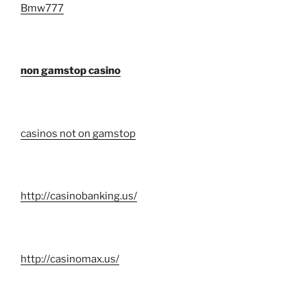
Bmw777
non gamstop casino
casinos not on gamstop
http://casinobanking.us/
http://casinomax.us/