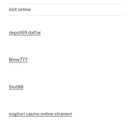
slot online
depot69 daftar
Bmw777
Slot88
migliori casino online stranieri