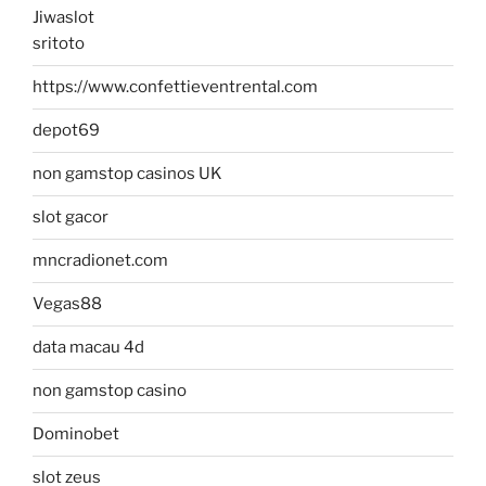
Jiwaslot
sritoto
https://www.confettieventrental.com
depot69
non gamstop casinos UK
slot gacor
mncradionet.com
Vegas88
data macau 4d
non gamstop casino
Dominobet
slot zeus