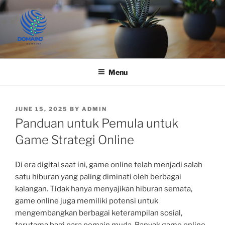
Skip
to
content
JUST DEPLOY IT!
Menu
POSTED
JUNE 15, 2025
BY
ADMIN
ON
Panduan untuk Pemula untuk
Game Strategi Online
Di era digital saat ini, game online telah menjadi salah
satu hiburan yang paling diminati oleh berbagai
kalangan. Tidak hanya menyajikan hiburan semata,
game online juga memiliki potensi untuk
mengembangkan berbagai keterampilan sosial,