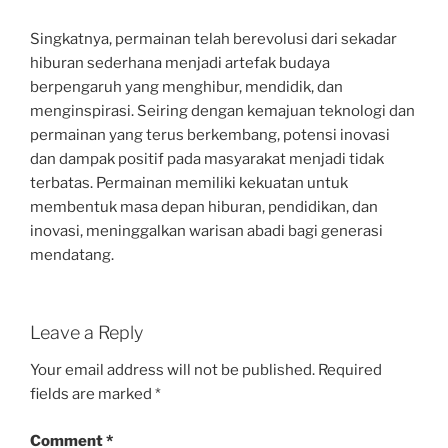
Singkatnya, permainan telah berevolusi dari sekadar
hiburan sederhana menjadi artefak budaya
berpengaruh yang menghibur, mendidik, dan
menginspirasi. Seiring dengan kemajuan teknologi dan
permainan yang terus berkembang, potensi inovasi
dan dampak positif pada masyarakat menjadi tidak
terbatas. Permainan memiliki kekuatan untuk
membentuk masa depan hiburan, pendidikan, dan
inovasi, meninggalkan warisan abadi bagi generasi
mendatang.
Leave a Reply
Your email address will not be published.
Required
fields are marked
*
Comment
*