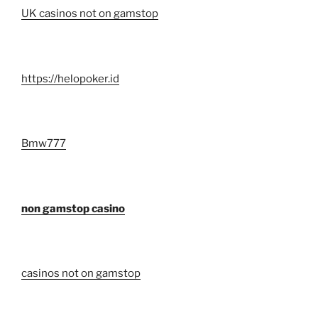
UK casinos not on gamstop
https://helopoker.id
Bmw777
non gamstop casino
casinos not on gamstop