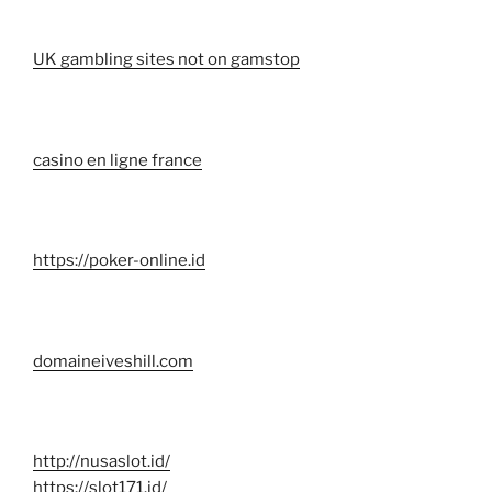
UK gambling sites not on gamstop
casino en ligne france
https://poker-online.id
domaineiveshill.com
http://nusaslot.id/
https://slot171.id/