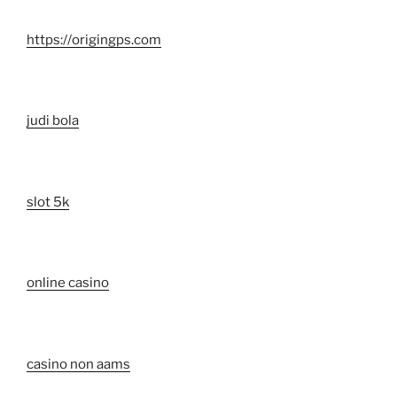
https://origingps.com
judi bola
slot 5k
online casino
casino non aams